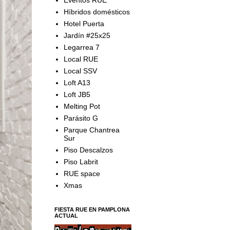
Híbridos domésticos
Hotel Puerta
Jardín #25x25
Legarrea 7
Local RUE
Local SSV
Loft A13
Loft JB5
Melting Pot
Parásito G
Parque Chantrea
Sur
Piso Descalzos
Piso Labrit
RUE space
Xmas
FIESTA RUE EN PAMPLONA
ACTUAL